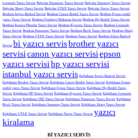
Lexmark Yazıcı Servisi
Bağcılar Panasonic Yazıcı Servisi
Bağcılar Samsung Yazıcı Servisi
Bağcılar Sharp Yazıcı Servisi
Bağcılar UTAX Yazıcı Servisi
Bağcılar Xerox Yazıcı Servisi
Beşiktaş Argox Barkod Servisi
Beşiktaş Canon Renkli Yazıcı Servisi
Beşiktaş Epson renkli
yazıcı Yazıcı Servisi
Beşiktaş Fotokopi Makinası Servisi
Beşiktaş Hp Renkli Yazıcı Servisi
Beşiktaş Konica Minolta Yazıcı Servisi
Beşiktaş Kyucera Yazıcı Servisi
Beşiktaş Lexmark
Yazıcı Servisi
Beşiktaş Panasonic Yazıcı Servisi
Beşiktaş Ricch Yazıcı Servisi
Beşiktaş Sharp
Yazıcı Servisi
Beşiktaş UTAX Yazıcı Servisi
Beşiktaş Yazıcı Servisi
Beşiktaş Zebra Barkod
bi yazıcı servis
brother yazıcı
Servisi
servisi
canon yazıcı servisi
epson
yazıcı servisi
hp yazıcı servisi
istanbul yazıcı servis
Kağithane Argox Barkod Servisi
Kağithane Brother Yazıcı Servisi
Kağithane Canon Renkli Yazıcı Servisi
Kağithane Epson
renkli yazıcı Yazıcı Servisi
Kağithane Epson Yazıcı Servisi
Kağithane Hp Renkli Yazıcı
Servisi
Kağithane HP Yazıcı Servisi
Kağithane Kyucera Yazıcı Servisi
Kağithane Lexmark
Yazıcı Servisi
Kağithane OKİ Yazıcı Servisi
Kağithane Panasonic Yazıcı Servisi
Kağithane
Ricch Yazıcı Servisi
Kağithane Samsung Yazıcı Servisi
Kağithane Sharp Yazıcı Servisi
yazıcı
Kağithane UTAX Yazıcı Servisi
Kağithane Xerox Yazıcı Servisi
kiralama
Bİ YAZICI SERVİS