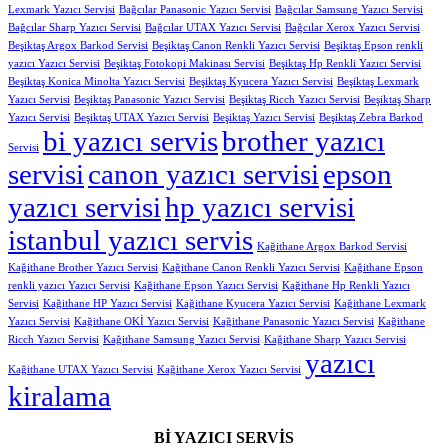
Lexmark Yazıcı Servisi
Bağcılar Panasonic Yazıcı Servisi
Bağcılar Samsung Yazıcı Servisi
Bağcılar Sharp Yazıcı Servisi
Bağcılar UTAX Yazıcı Servisi
Bağcılar Xerox Yazıcı Servisi
Beşiktaş Argox Barkod Servisi
Beşiktaş Canon Renkli Yazıcı Servisi
Beşiktaş Epson renkli
yazıcı Yazıcı Servisi
Beşiktaş Fotokopi Makinası Servisi
Beşiktaş Hp Renkli Yazıcı Servisi
Beşiktaş Konica Minolta Yazıcı Servisi
Beşiktaş Kyucera Yazıcı Servisi
Beşiktaş Lexmark
Yazıcı Servisi
Beşiktaş Panasonic Yazıcı Servisi
Beşiktaş Ricch Yazıcı Servisi
Beşiktaş Sharp
Yazıcı Servisi
Beşiktaş UTAX Yazıcı Servisi
Beşiktaş Yazıcı Servisi
Beşiktaş Zebra Barkod
bi yazıcı servis
brother yazıcı
Servisi
servisi
canon yazıcı servisi
epson
yazıcı servisi
hp yazıcı servisi
istanbul yazıcı servis
Kağithane Argox Barkod Servisi
Kağithane Brother Yazıcı Servisi
Kağithane Canon Renkli Yazıcı Servisi
Kağithane Epson
renkli yazıcı Yazıcı Servisi
Kağithane Epson Yazıcı Servisi
Kağithane Hp Renkli Yazıcı
Servisi
Kağithane HP Yazıcı Servisi
Kağithane Kyucera Yazıcı Servisi
Kağithane Lexmark
Yazıcı Servisi
Kağithane OKİ Yazıcı Servisi
Kağithane Panasonic Yazıcı Servisi
Kağithane
Ricch Yazıcı Servisi
Kağithane Samsung Yazıcı Servisi
Kağithane Sharp Yazıcı Servisi
yazıcı
Kağithane UTAX Yazıcı Servisi
Kağithane Xerox Yazıcı Servisi
kiralama
Bİ YAZICI SERVİS