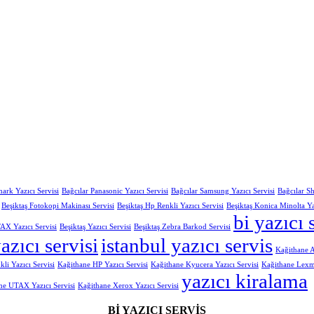
ark Yazıcı Servisi
Bağcılar Panasonic Yazıcı Servisi
Bağcılar Samsung Yazıcı Servisi
Bağcılar Sh
Beşiktaş Fotokopi Makinası Servisi
Beşiktaş Hp Renkli Yazıcı Servisi
Beşiktaş Konica Minolta Ya
bi yazıcı 
AX Yazıcı Servisi
Beşiktaş Yazıcı Servisi
Beşiktaş Zebra Barkod Servisi
azıcı servisi
istanbul yazıcı servis
Kağithane A
li Yazıcı Servisi
Kağithane HP Yazıcı Servisi
Kağithane Kyucera Yazıcı Servisi
Kağithane Lexma
yazıcı kiralama
ne UTAX Yazıcı Servisi
Kağithane Xerox Yazıcı Servisi
Bİ YAZICI SERVİS