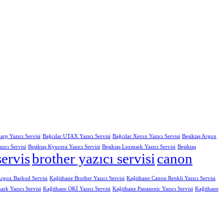
arp Yazıcı Servisi
Bağcılar UTAX Yazıcı Servisi
Bağcılar Xerox Yazıcı Servisi
Beşiktaş Argox
zıcı Servisi
Beşiktaş Kyucera Yazıcı Servisi
Beşiktaş Lexmark Yazıcı Servisi
Beşiktaş
servis
brother yazıcı servisi
canon
rgox Barkod Servisi
Kağithane Brother Yazıcı Servisi
Kağithane Canon Renkli Yazıcı Servisi
rk Yazıcı Servisi
Kağithane OKİ Yazıcı Servisi
Kağithane Panasonic Yazıcı Servisi
Kağithane